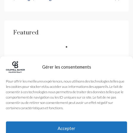
Featured
Gérer les consentements
Coldwell Banker est une
Pour offrir les meilleures expériences, nous utilisons des technologies telles que
agence immobilière
les cookies pour stocker et/ou accéder aux informations des appareils. Le fait de
spécialisé dans la vente
de biens de luxe dans les
consentir à ces technologies nous permettra de traiter des données telles que le
Alpes-Maritimes et
comportement de navigation ou les ID uniques sur ce site. Le fait de ne pas
Monaco avec une agence
consentir ou de retirer son consentement peut avoir un effet négatif sur
à Nice et Antibes
certaines caractéristiques et fonctions.
Légales
Nos honoraires
Accueil
Plan du site
L’Agence
Accepter
coldwellbanker.fr
Acheter
Vendre