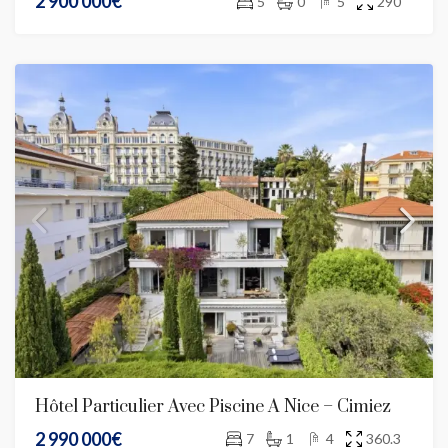
2 900 000€
5
0
5
290
Hôtel Particulier Avec Piscine À Nice – Cimiez
2 990 000€
7
1
4
360.3