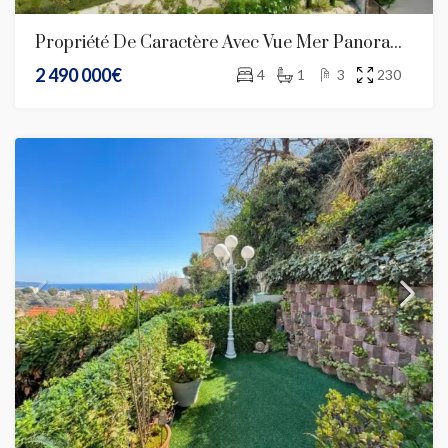
Propriété De Caractère Avec Vue Mer Panoramique – Nice Gairaut
2 490 000€
4
1
3
230