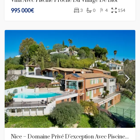
Villa Avec Piscine Proche Du Village De Biot
995 000€
3
0
4
154
Nice – Domaine Privé D’exception Avec Piscine, Tennis Et 469 M² Habitables