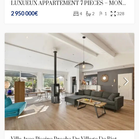
LUXUEUX APPARTEMENT 7 PIECES – MONT BORON VUE MER
2 950 000€
4
2
1
328