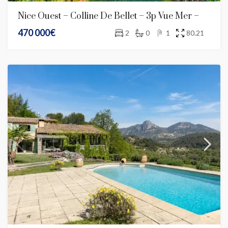
Nice Ouest – Colline De Bellet – 3p Vue Mer –
470 000€
2
0
1
80.21