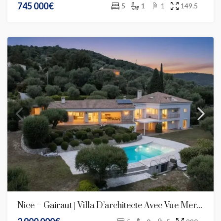
745 000€
5
1
1
149.5
Nice – Gairaut | Villa D’architecte Avec Vue Mer Panoramique