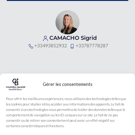
CAMACHO Sigrid
+33493852932
+33787778287
Gérer les consentements
Coldwell Banker est une
Pour offrir les meilleures expériences, nous utilisons des technologies telles que
agence immobilière
les cookies pour stocker et/ou accéder aux informations des appareils. Le fait de
spécialisé dans la vente
de biens de luxe dans les
consentir à ces technologies nous permettra de traiter des données telles que le
Alpes-Maritimes et
comportement de navigation ou les ID uniques sur ce site. Le fait de ne pas
Monaco avec une agence
à Nice et Antibes
consentir ou de retirer son consentement peut avoir un effet négatif sur
certaines caractéristiques et fonctions.
Légales
Nos honoraires
Accueil