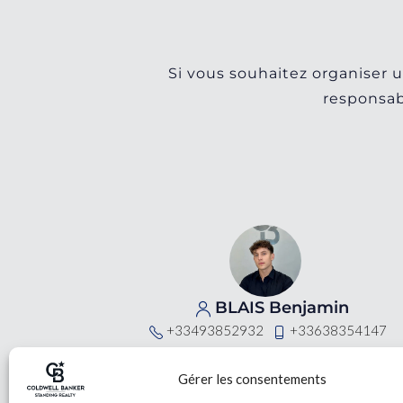
Si vous souhaitez organiser u
responsab
BLAIS Benjamin
+33493852932
+33638354147
Gérer les consentements