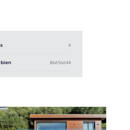
ns
4
 bien
86656644