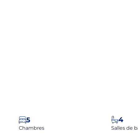
ACCUEIL
ACHETER
VENDRE
L'A
4
5
Chambres
Salles de b