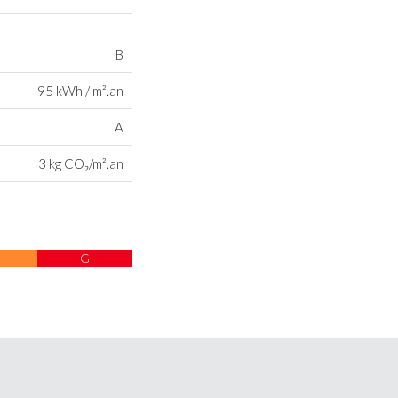
B
95 kWh / m².an
A
3 kg CO₂/m².an
G