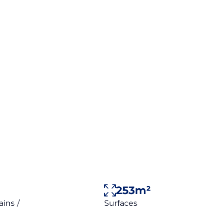
GENCE
ACTUALITÉ
CONTACT
+33(0)4 93 85 29 32
253m²
Surfaces
ains
/