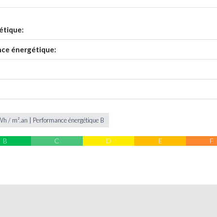
étique:
nce énergétique:
h / m².an | Performance énergétique B
B
C
D
E
F