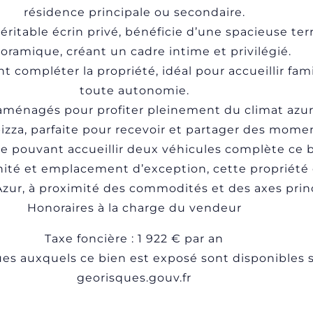
résidence principale ou secondaire.
véritable écrin privé, bénéficie d’une spacieuse te
oramique, créant un cadre intime et privilégié.
ompléter la propriété, idéal pour accueillir fami
toute autonomie.
té aménagés pour profiter pleinement du climat a
pizza, parfaite pour recevoir et partager des momen
 pouvant accueillir deux véhicules complète ce b
rnité et emplacement d’exception, cette propriété 
’Azur, à proximité des commodités et des axes prin
Honoraires à la charge du vendeur
Taxe foncière : 1 922 € par an
ues auxquels ce bien est exposé sont disponibles su
georisques.gouv.fr