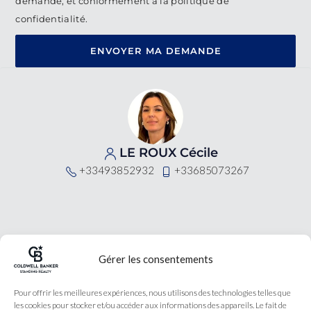
demande, et conformément à la politique de
confidentialité.
ENVOYER MA DEMANDE
LE ROUX Cécile
+33493852932
+33685073267
Gérer les consentements
Coldwell Banker est une
Pour offrir les meilleures expériences, nous utilisons des technologies telles que
agence immobilière
les cookies pour stocker et/ou accéder aux informations des appareils. Le fait de
spécialisé dans la vente