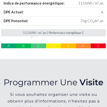
Indice de performance énergétique:
113 kWh / m².an
DPE Actuel:
A
DPE Potentiel:
3 kg CO₂/m².an
113 kWh / m².an | Performance énergétique C
A
B
C
D
E
F
G
Programmer Une
Visite
Si vous souhaitez organiser une visite ou
obtenir plus d’informations, n’hésitez pas à