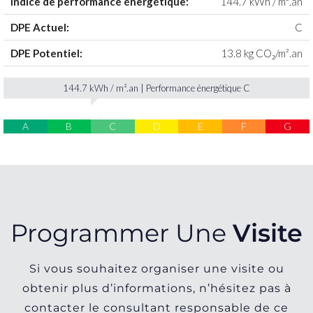
Indice de performance énergétique:
144.7 kWh / m².an
DPE Actuel:
C
DPE Potentiel:
13.8 kg CO₂/m².an
144.7 kWh / m².an | Performance énergétique C
A
B
C
D
E
F
G
Programmer Une
Visite
Si vous souhaitez organiser une visite ou
obtenir plus d’informations, n’hésitez pas à
contacter le consultant responsable de ce