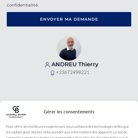
confidentialité.
ENVOYER MA DEMANDE
ANDREU Thierry
+33672498221
Gérer les consentements
Coldwell Banker est une
Pour offrir les meilleures expériences, nous utilisons des technologies telles que
agence immobilière
les cookies pour stocker et/ou accéder aux informations des appareils. Le fait de
spécialisé dans la vente
de biens de luxe dans les
consentir à ces technologies nous permettra de traiter des données telles que le