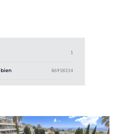
1
 bien
86918314