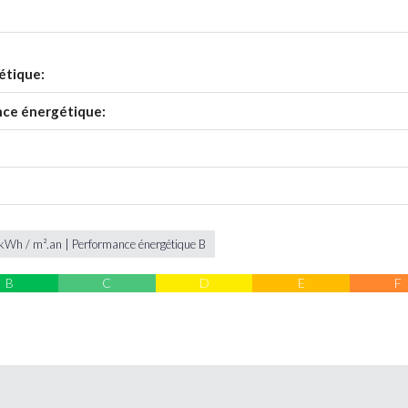
étique:
nce énergétique:
kWh / m².an | Performance énergétique B
B
C
D
E
F