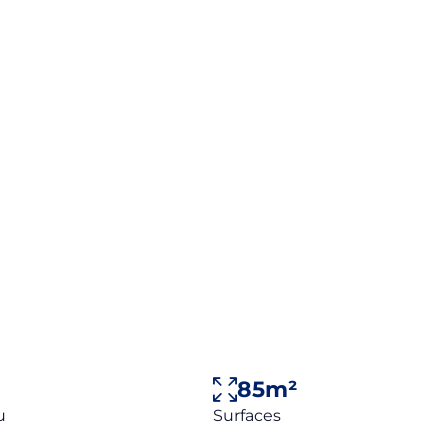
GENCE
ACTUALITÉ
CONTACT
+33(0)4 93 85 29 32
85m²
Surfaces
u