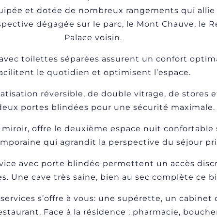
uipée et dotée de nombreux rangements qui allie 
pective dégagée sur le parc, le Mont Chauve, le Ré
Palace voisin.
avec toilettes séparées assurent un confort opti
acilitent le quotidien et optimisent l’espace.
isation réversible, de double vitrage, de stores et
deux portes blindées pour une sécurité maximale.
 miroir, offre le deuxième espace nuit confortable 
poraine qui agrandit la perspective du séjour pri
ice avec porte blindée permettent un accès discr
ées. Une cave très saine, bien au sec complète ce bi
ervices s’offre à vous: une supérette, un cabinet 
staurant. Face à la résidence : pharmacie, boucher-