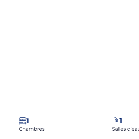
ACCUEIL
ACHETER
VENDRE
L'A
1
1
Chambres
Salles d'ea