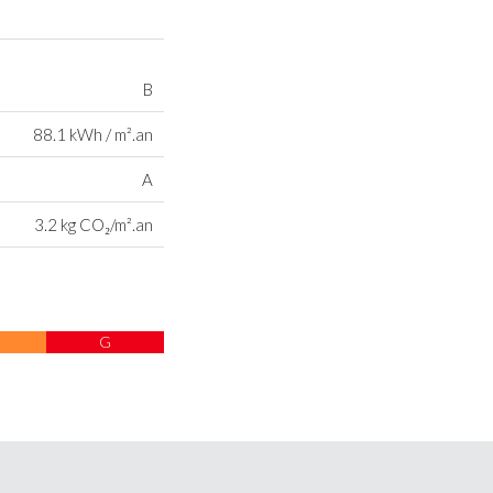
B
88.1 kWh / m².an
A
3.2 kg CO₂/m².an
G