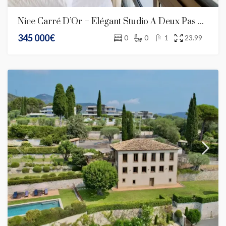
Nice Carré D’Or – Élégant Studio À Deux Pas De La Promenade Des Anglais
345 000€
0
0
1
23.99