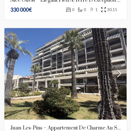
Nice Ouest – Élégant Pied-À-Terre D’exception Au Sein D’une Résidence De Standing
330 000€
0
0
1
30.15
Juan-Les-Pins – Appartement De Charme Au Sein D’une Résidence De Prestige En Front De Mer