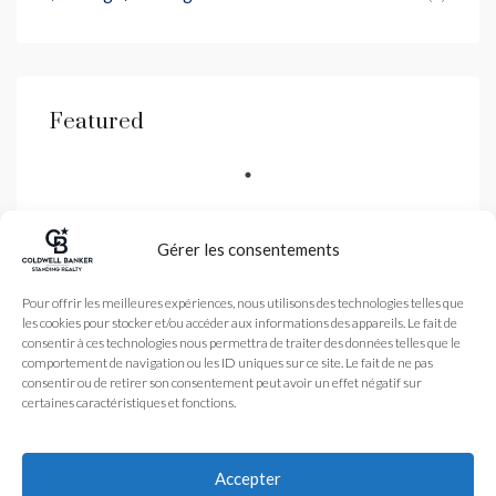
Featured
Gérer les consentements
Coldwell Banker est une
Pour offrir les meilleures expériences, nous utilisons des technologies telles que
agence immobilière
les cookies pour stocker et/ou accéder aux informations des appareils. Le fait de
spécialisé dans la vente
de biens de luxe dans les
consentir à ces technologies nous permettra de traiter des données telles que le
Alpes-Maritimes et
comportement de navigation ou les ID uniques sur ce site. Le fait de ne pas
Monaco avec une agence
consentir ou de retirer son consentement peut avoir un effet négatif sur
à Nice et Antibes
certaines caractéristiques et fonctions.
Légales
Nos honoraires
Accueil
Plan du site
L’Agence
Accepter
coldwellbanker.fr
Acheter
Vendre