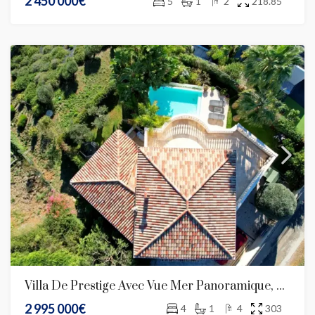
2 450 000€
5
1
2
218.85
Villa De Prestige Avec Vue Mer Panoramique, Piscine À Débordement Et Espace Spa
2 995 000€
4
1
4
303