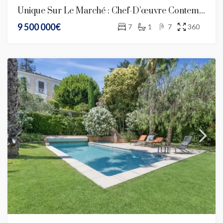
Unique Sur Le Marché : Chef-D’œuvre Contemporain Signé Jacqueline Morabito Au Vinaigrier, Nice
9 500 000€
7
1
7
360