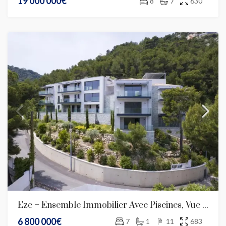
19 000 000€
8
7
630
Eze – Ensemble Immobilier Avec Piscines, Vue Mer Et 10 Stationnements
6 800 000€
7
1
11
683