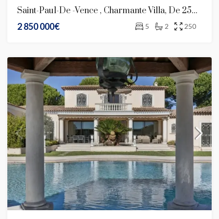
Saint-Paul-De -Vence , Charmante Villa, De 250 M2, Avec Spa, Piscine Et Terrain Paysager.
2 850 000€
5
2
250