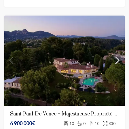
Saint-Paul-De-Vence – Majestueuse Propriété Contemporaine Avec Vue Village Et Mer
6 900 000€
10
0
10
830