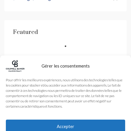
Featured
Gérer les consentements
Coldwell Banker est une
Pour offrir les meilleures expériences, nous utilisons des technologies telles que
agence immobilière
les cookies pour stocker et/ou accéder aux informations des appareils. Le fait de
spécialisé dans la vente
de biens de luxe dans les
consentir à ces technologies nous permettra de traiter des données telles que le
Alpes-Maritimes et
comportement de navigation ou les ID uniques sur ce site. Le fait de ne pas
Monaco avec une agence
consentir ou de retirer son consentement peut avoir un effet négatif sur
à Nice et Antibes
certaines caractéristiques et fonctions.
Légales
Nos honoraires
Accueil
Plan du site
L’Agence
Accepter
coldwellbanker.fr
Acheter
Vendre