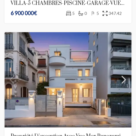
VILLA-5 CHAMBRES-PISCINE-GARAGE-VUE MER-DOMAINE PRIVE
6 900 000€
5
0
5
347.42