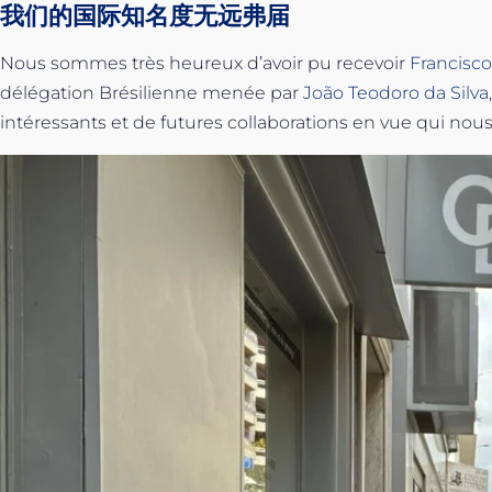
我们的国际知名度无远弗届
Nous sommes très heureux d’avoir pu recevoir
Francisco
délégation Brésilienne menée par
João Teodoro da Silva
intéressants et de futures collaborations en vue qui nou