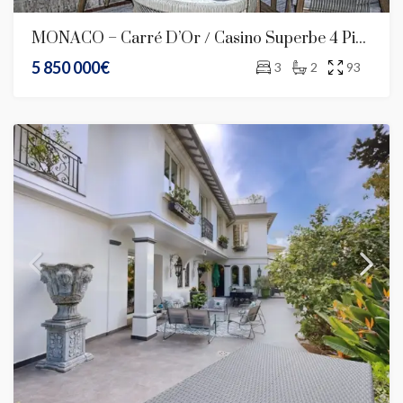
MONACO – Carré D’Or / Casino Superbe 4 Pièces Rénové – Terrasses – Parking – Usage Mixte
5 850 000€
3
2
93