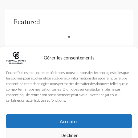
Featured
Gérer les consentements
Coldwell Banker est une
Pour offrir les meilleures expériences, nous utilisons des technologies telles que
agence immobilière
les cookies pour stocker et/ou accéder aux informations des appareils. Le fait de
spécialisé dans la vente
de biens de luxe dans les
consentir à ces technologies nous permettra de traiter des données telles que le
Alpes-Maritimes et
comportement de navigation ou les ID uniques sur ce site. Le fait de ne pas
Monaco avec une agence
consentir ou de retirer son consentement peut avoir un effet négatif sur
à Nice et Antibes
certaines caractéristiques et fonctions.
Légales
Nos honoraires
Accueil
Plan du site
L’Agence
Accepter
coldwellbanker.fr
Acheter
Vendre
Actualité
© 2024 – Tous droits
Décliner