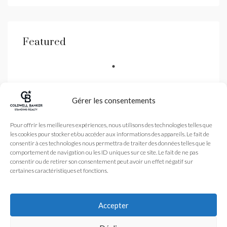
Featured
Gérer les consentements
Coldwell Banker est une
Pour offrir les meilleures expériences, nous utilisons des technologies telles que
agence immobilière
les cookies pour stocker et/ou accéder aux informations des appareils. Le fait de
spécialisé dans la vente
de biens de luxe dans les
consentir à ces technologies nous permettra de traiter des données telles que le
Alpes-Maritimes et
comportement de navigation ou les ID uniques sur ce site. Le fait de ne pas
Monaco avec une agence
à Nice et Antibes
consentir ou de retirer son consentement peut avoir un effet négatif sur
certaines caractéristiques et fonctions.
Légales
Nos honoraires
Accueil
Plan du site
L’Agence
Accepter
coldwellbanker.fr
Acheter
Vendre
Actualité
© 2024 – Tous droits