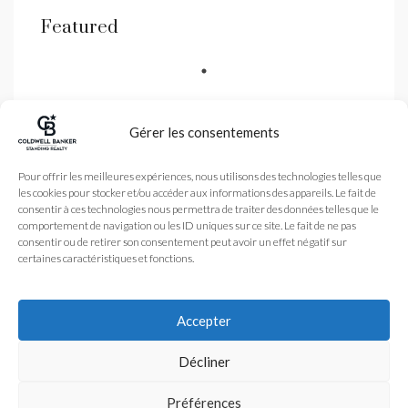
Featured
Gérer les consentements
Coldwell Banker est une
Pour offrir les meilleures expériences, nous utilisons des technologies telles que
agence immobilière
les cookies pour stocker et/ou accéder aux informations des appareils. Le fait de
spécialisé dans la vente
de biens de luxe dans les
consentir à ces technologies nous permettra de traiter des données telles que le
Alpes-Maritimes et
comportement de navigation ou les ID uniques sur ce site. Le fait de ne pas
Monaco avec une agence
consentir ou de retirer son consentement peut avoir un effet négatif sur
à Nice et Antibes
certaines caractéristiques et fonctions.
Légales
Nos honoraires
Accueil
Plan du site
L’Agence
Accepter
coldwellbanker.fr
Acheter
Vendre
Actualité
© 2024 – Tous droits
Décliner
réservés. Coldwell
Banker Standing
Préférences