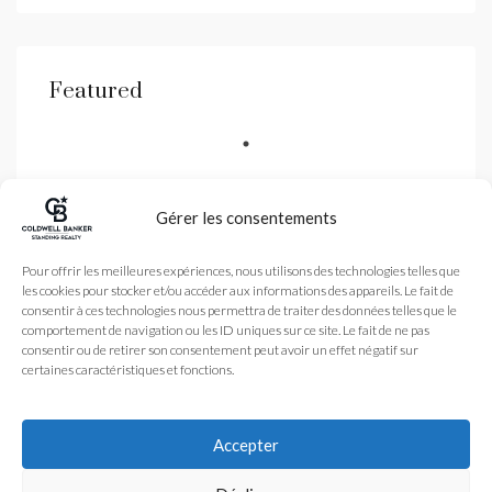
Featured
Gérer les consentements
Coldwell Banker est une
Pour offrir les meilleures expériences, nous utilisons des technologies telles que
agence immobilière
les cookies pour stocker et/ou accéder aux informations des appareils. Le fait de
spécialisé dans la vente
de biens de luxe dans les
consentir à ces technologies nous permettra de traiter des données telles que le
Alpes-Maritimes et
comportement de navigation ou les ID uniques sur ce site. Le fait de ne pas
Monaco avec une agence
à Nice et Antibes
consentir ou de retirer son consentement peut avoir un effet négatif sur
certaines caractéristiques et fonctions.
Légales
Nos honoraires
Accueil
Plan du site
L’Agence
Accepter
coldwellbanker.fr
Acheter
Vendre
Actualité
© 2024 – Tous droits