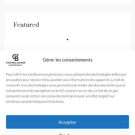
Featured
Gérer les consentements
Coldwell Banker est une
Pour offrir les meilleures expériences, nous utilisons des technologies telles que
agence immobilière
les cookies pour stocker et/ou accéder aux informations des appareils. Le fait de
spécialisé dans la vente
de biens de luxe dans les
consentir à ces technologies nous permettra de traiter des données telles que le
Alpes-Maritimes et
comportement de navigation ou les ID uniques sur ce site. Le fait de ne pas
Monaco avec une agence
à Nice et Antibes
consentir ou de retirer son consentement peut avoir un effet négatif sur
certaines caractéristiques et fonctions.
Légales
Nos honoraires
Accueil
Plan du site
L’Agence
Accepter
coldwellbanker.fr
Acheter
Vendre
Actualité
© 2024 – Tous droits