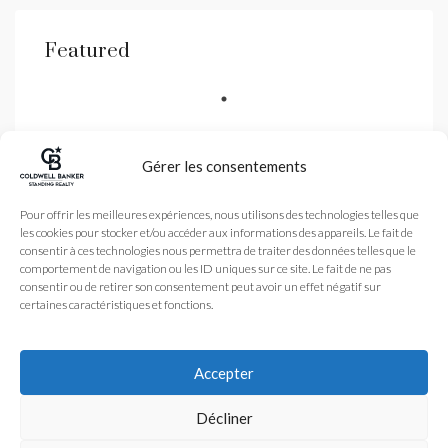
Featured
Gérer les consentements
Coldwell Banker est une
Pour offrir les meilleures expériences, nous utilisons des technologies telles que
agence immobilière
les cookies pour stocker et/ou accéder aux informations des appareils. Le fait de
spécialisé dans la vente
de biens de luxe dans les
consentir à ces technologies nous permettra de traiter des données telles que le
Alpes-Maritimes et
comportement de navigation ou les ID uniques sur ce site. Le fait de ne pas
Monaco avec une agence
consentir ou de retirer son consentement peut avoir un effet négatif sur
à Nice et Antibes
certaines caractéristiques et fonctions.
Légales
Nos honoraires
Accueil
Plan du site
L’Agence
Accepter
coldwellbanker.fr
Acheter
Vendre
Actualité
© 2024 – Tous droits
Décliner
réservés. Coldwell