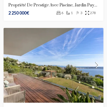
Propriété De Prestige Avec Piscine, Jardin Paysager Et Oliveraie
2 250 000€
6
1
3
278