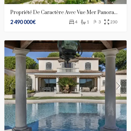
Propriété De Caractère Avec Vue Mer Panoramique – Nice Gairaut
2 490 000€
4
1
3
230