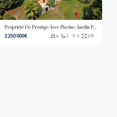
Propriété De Prestige Avec Piscine, Jardin Paysager Et Oliveraie
2 250 000€
6
1
3
278