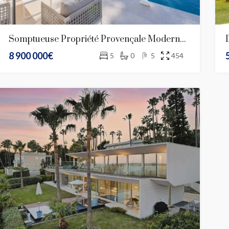
Somptueuse Propriété Provençale Moderne – Cannes
8 900 000€
5
0
5
454