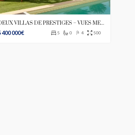
DEUX VILLAS DE PRESTIGES – VUES MER Et PISCINE
5 400 000€
5
0
4
500