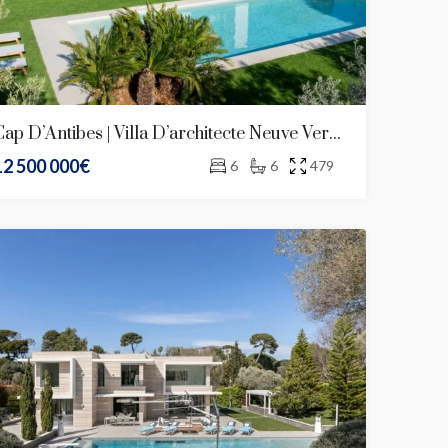
Cap D’Antibes | Villa D’architecte Neuve Versant Ouest
12 500 000€
6
6
479