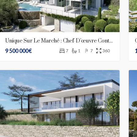
Unique Sur Le Marché : Chef-D’œuvre Contemporain Signé Jacqueline Morabito Au Vinaigrier, Nice
9 500 000€
7
1
7
360