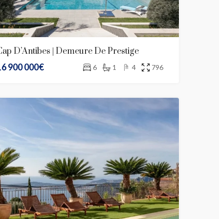
Cap D’Antibes | Demeure De Prestige
16 900 000€
6
1
4
796