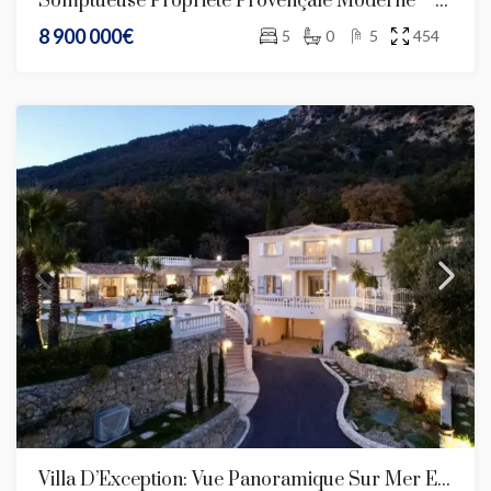
Somptueuse Propriété Provençale Moderne – Cannes
8 900 000€
5
0
5
454
Villa D’Exception: Vue Panoramique Sur Mer Et Chef-D’Œuvre D’Artisanat