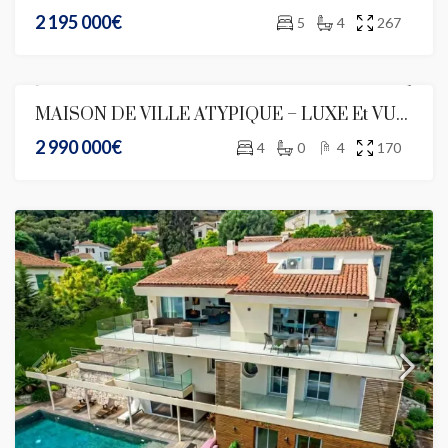
2 195 000€
5
4
267
MAISON DE VILLE ATYPIQUE – LUXE Et VUE MER
2 990 000€
4
0
4
170