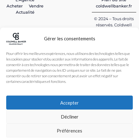
coldwellbanker.fr
Acheter
Vendre
Actualité
© 2024 – Tous droits
réservés. Coldwell
Banker Standing
Realty
Gérer les consentements
Une Création
Comptoir du Web
Pour offrir les meilleures expériences, nous utilisons des technologies telles que
les cookies pour stocker et/ou accéder aux informations des appareils. Le fait de
consentir à ces technologies nous permettra de traiter des données telles que le
comportement de navigation ou les ID uniques sur ce site. Le fait de ne pas
consentir ou de retirer son consentement peut avoir un effet négatif sur
certaines caractéristiques et fonctions.
Accepter
Décliner
Préférences